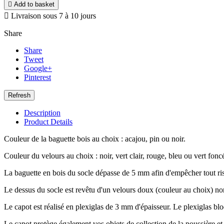

Add to basket

Livraison sous 7 à 10 jours
Share
Share
Tweet
Google+
Pinterest
Description
Product Details
Couleur de la baguette bois au choix : acajou, pin ou noir.
Couleur du velours au choix : noir, vert clair, rouge, bleu ou vert fonc
La baguette en bois du socle dépasse de 5 mm afin d'empêcher tout ri
Le dessus du socle est revêtu d'un velours doux (couleur au choix) non 
Le capot est réalisé en plexiglas de 3 mm d'épaisseur. Le plexiglas blo
Le capot protège également vos objets de collection de la poussière et