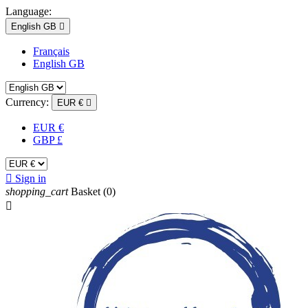
Language:
English GB

Français
English GB
Currency:
EUR €

EUR €
GBP £

Sign in
shopping_cart
Basket
(0)
