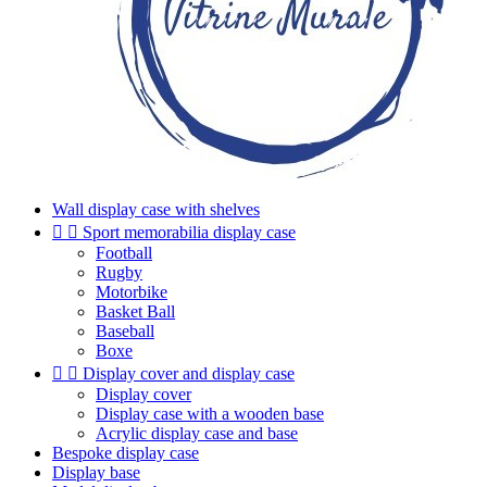
Wall display case with shelves


Sport memorabilia display case
Football
Rugby
Motorbike
Basket Ball
Baseball
Boxe


Display cover and display case
Display cover
Display case with a wooden base
Acrylic display case and base
Bespoke display case
Display base