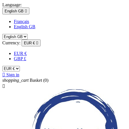
Language:
English GB

Français
English GB
Currency:
EUR €

EUR €
GBP £

Sign in
shopping_cart
Basket
(0)
