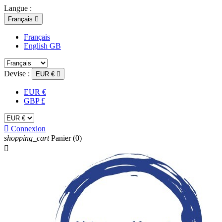
Langue :
Français

Français
English GB
Devise :
EUR €

EUR €
GBP £

Connexion
shopping_cart
Panier
(0)
