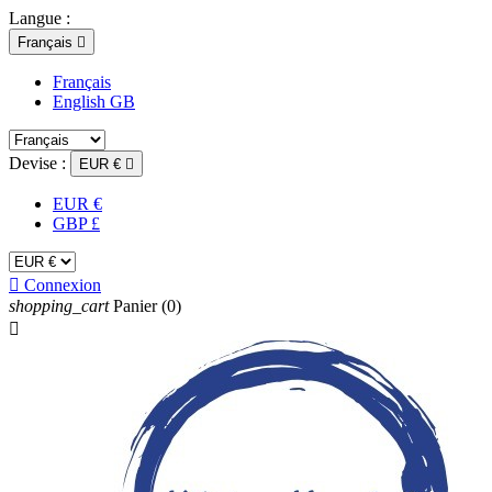
Langue :
Français

Français
English GB
Devise :
EUR €

EUR €
GBP £

Connexion
shopping_cart
Panier
(0)
