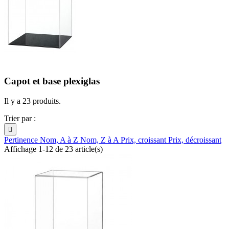
Capot et base plexiglas
Il y a 23 produits.
Trier par :

Pertinence
Nom, A à Z
Nom, Z à A
Prix, croissant
Prix, décroissant
Affichage 1-12 de 23 article(s)