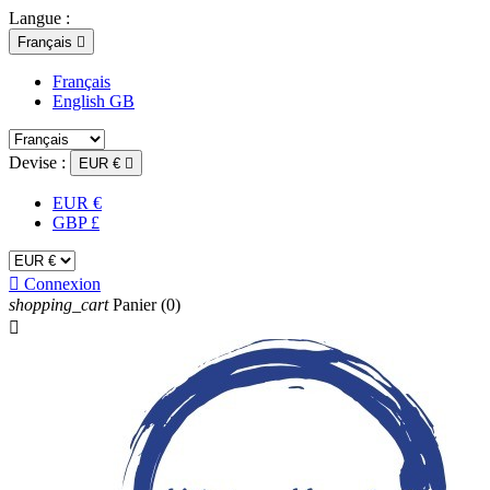
Langue :
Français

Français
English GB
Devise :
EUR €

EUR €
GBP £

Connexion
shopping_cart
Panier
(0)
