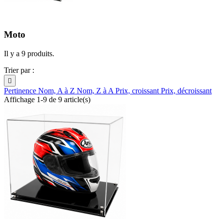
Moto
Il y a 9 produits.
Trier par :

Pertinence
Nom, A à Z
Nom, Z à A
Prix, croissant
Prix, décroissant
Affichage 1-9 de 9 article(s)