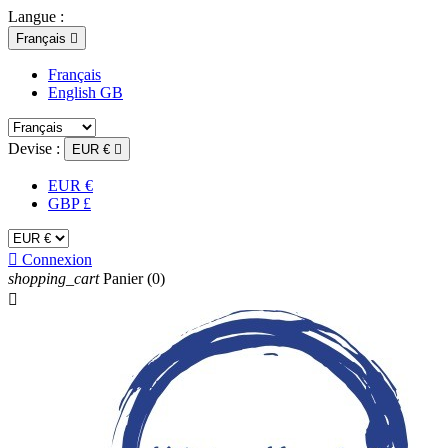
Langue :
Français

Français
English GB
Devise :
EUR €

EUR €
GBP £

Connexion
shopping_cart
Panier
(0)
