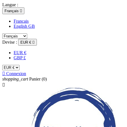
Langue :
Français

Français
English GB
Devise :
EUR €

EUR €
GBP £

Connexion
shopping_cart
Panier
(0)
